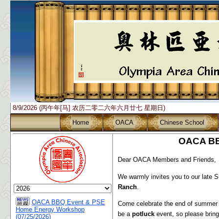
8/9/2026 (丙午年[马] 农历二零二六年六月廿七 星期日)
Home
OACA
Chinese School
OACA BB
Dear OACA Members and Friends,
We warmly invites you to our late
Ranch
.
OACA BBQ Event & PSE
Come celebrate the end of summer wi
Home Energy Workshop
be a
potluck
event, so please bring 
(07/25/2026)