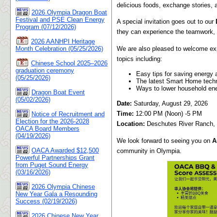
delicious foods, exchange stories, 
2026 Olympia Dragon Boat
Festival and PSE Clean Energy
A special invitation goes out to our
Program (07/12/2026)
they can experience the teamwork, f
2026 AANHPI Heritage
We are also pleased to welcome ex
Month Celebration (05/25/2026)
topics including:
Chinese School 2025–2026
graduation ceremony
Easy tips for saving energy 
(05/25/2026)
The latest Smart Home techn
Ways to lower household ener
Dragon Boat Event
(05/02/2026)
Date:
Saturday, August 29, 2026
Time:
12:00 PM (Noon) -5 PM
Notice of Recruitment and
Election for the 2026-2028
Location:
Deschutes River Ranch,
OACA Board Members
(04/19/2026)
We look forward to seeing you on
A
OACA Awarded $12,500
community in Olympia.
Powerful Partnerships Grant
from Puget Sound Energy
(03/16/2026)
2026 Olympia Chinese
New Year Gala a Resounding
Success (02/19/2026)
2026 Chinese New Year